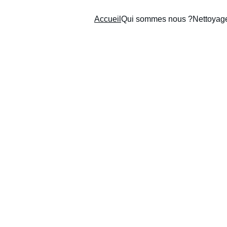
Accueil
Qui sommes nous ?
Nettoyag
Inspection & 
ile par drone