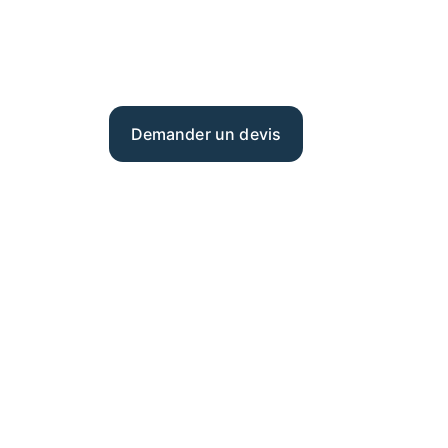
Des prestations innovantes et sécurisées po
Mulhouse à Strasbourg.
Demander un devis
En savoir