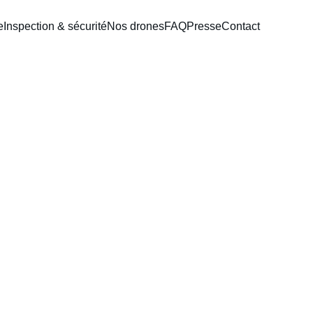
e
Inspection & sécurité
Nos drones
FAQ
Presse
Contact